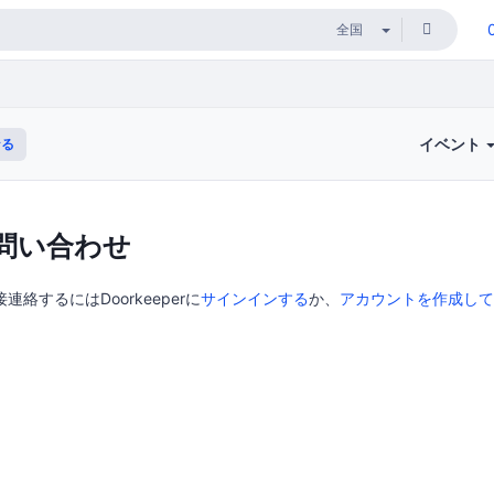
イベント
なる
問い合わせ
連絡するにはDoorkeeperに
サインインする
か、
アカウントを作成して